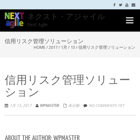
ネクスト・アジャイル
Toggle
Next Agile
naviga
信用リスク管理ソリューション
HOME
/
2017
/
1月
/
13
/
信用リスク管理ソリューション
信用リスク管理ソリュー
ション
1月 13, 2017
WPMASTER
未分類
NO COMMENTS YET
ABOUT THE AUTHOR: WPMASTER